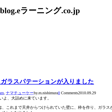
g.eラーニング.co.jp
スにガラスパテーションが入りました
am
,
ナマチューケー
by.m.nishimura
0
Comments
2010.09.29
よいよ、大詰めに来ています。
は、これまで天井からつけられていた壁に、枠を作り、ガラスが