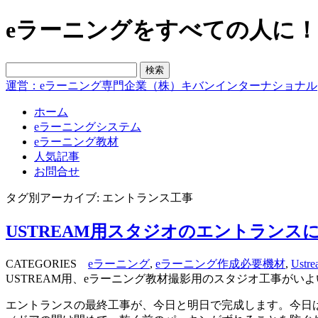
eラーニングをすべての人に！blo
運営：eラーニング専門企業（株）キバンインターナショナル
ホーム
eラーニングシステム
eラーニング教材
人気記事
お問合せ
タグ別アーカイブ: エントランス工事
USTREAM用スタジオのエントラン
CATEGORIES
eラーニング
,
eラーニング作成必要機材
,
Ustre
USTREAM用、eラーニング教材撮影用のスタジオ工事がい
エントランスの最終工事が、今日と明日で完成します。今日