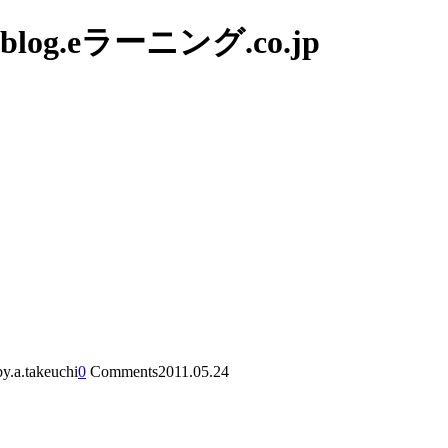
g.eラーニング.co.jp
by.a.takeuchi
0
Comments
2011.05.24