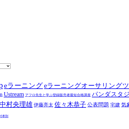
p
eラーニング
eラーニングオーサリング
Ustream
パンダスタ
in
アフロ先生と学ぶ登録販売者最短合格講座
中村央理雄
佐々木恭子
公表問題
伊藤亮太
気
宅建
村孝則