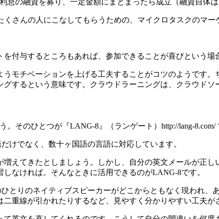
無利息の融資を募り、一定金額にまとまったら成立（融資自体
・・・仕事をたくさんの人にこなしてもらうための、マイクロタスクのマ
トを付与するところもあれば、参加できることが喜びという場
ようモチベーションを上げる工夫することがコツのようです。
ングするという意味です。クラウドラーニングは、クラウドソ
つが『LANG-8』（ランゲート）http://lang-8.com/
英語だけでなく、数十ヶ国語の言語に対応しています。
が増えてきたとしましょう。しかし、自分の英文メールが正し
しなければ。そんなときに活用できるのがLANG-8です。
のひとりのネイティブスピーカーがどこからともなく現われ、あ
は二重線が引かれたりするなど、見やすく分かりやすい工夫が
って英文を直してくれるのです。こうして自分の間違いを何度