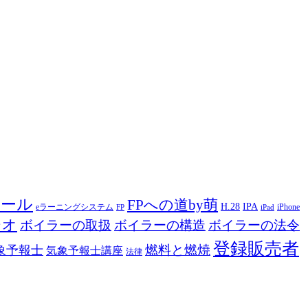
ツール
FPへの道by萌
H.28
IPA
eラーニングシステム
iPhone
FP
iPad
ジオ
ボイラーの取扱
ボイラーの構造
ボイラーの法令
登録販売者
燃料と燃焼
象予報士
気象予報士講座
法律