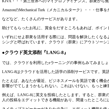
KIVA・・・第三世界へのマイクロファイナンス。群衆から
AmazonのMechanical Turk（メカニカルターク）
などなど、たくさんのサービスがあります。
助けてもらったお礼に、賞金をだすところもあれば、ポイン
いずれにせよ群衆を活用する際には、問題を解決したくなる
シングと呼ばれています。クラウド（群衆）にアウトソーシ
●クラウド英文添削『LANG-8』
では、クラウドを利用したeラーニングの事例もみてみましょう。そのひと
LANG-8はクラウドを活用した語学の添削サービスです。
たとえば、あなたが最近、ビジネスメールを英語で書く機会
影響がでてしまうかもしれない。これはいけない。もっと練習
例えば、LANG-8に英文を投稿したとします。すると、群衆
人の投稿をエディットできる機能があり、間違ったところに
ネイティブスピーカーがあなたの為に、エディット機能を使