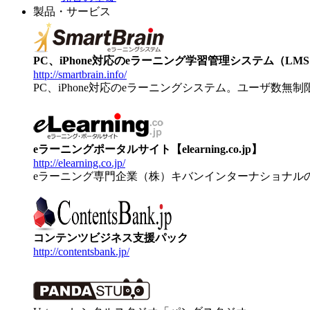
製品・サービス
PC、iPhone対応のeラーニング学習管理システム（LMS）【
http://smartbrain.info/
PC、iPhone対応のeラーニングシステム。ユーザ数無
eラーニングポータルサイト【elearning.co.jp】
http://elearning.co.jp/
eラーニング専門企業（株）キバンインターナショナル
コンテンツビジネス支援パック
http://contentsbank.jp/