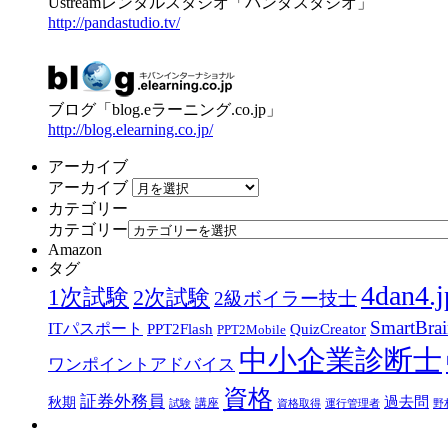
Ustreamレンタルスタジオ「パンダスタジオ」
http://pandastudio.tv/
ブログ「blog.eラーニング.co.jp」
http://blog.elearning.co.jp/
アーカイブ
アーカイブ
カテゴリー
カテゴリー
Amazon
タグ
4dan4.j
1次試験
2次試験
2級ボイラー技士
SmartBra
ITパスポート
PPT2Flash
QuizCreator
PPT2Mobile
中小企業診断士
ワンポイントアドバイス
資格
証券外務員
過去問
秋期
講座
試験
資格取得
運行管理者
野