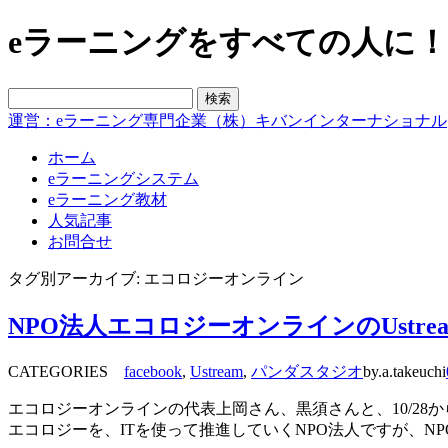
eラーニングをすべての人に！blo
運営：eラーニング専門企業（株）キバンインターナショナル
ホーム
eラーニングシステム
eラーニング教材
人気記事
お問合せ
タグ別アーカイブ: エコロジーオンライン
NPO法人エコロジーオンラインのUstr
CATEGORIES
facebook
,
Ustream
,
パンダスタジオ
by.a.takeuchi
エコロジーオンラインの代表上岡さん、黒須さんと、10/28か
エコロジーを、ITを使って推進していくNPO法人ですが、N