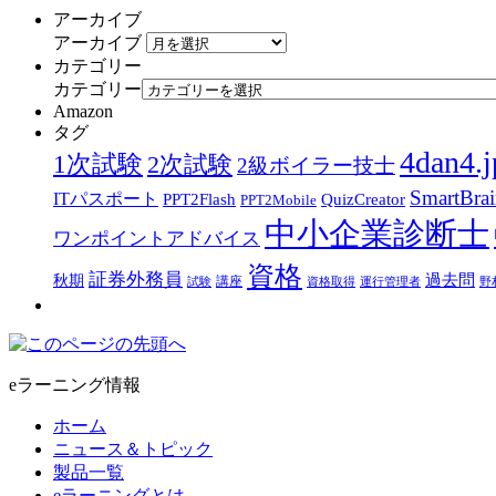
アーカイブ
アーカイブ
カテゴリー
カテゴリー
Amazon
タグ
4dan4.j
1次試験
2次試験
2級ボイラー技士
SmartBra
ITパスポート
PPT2Flash
QuizCreator
PPT2Mobile
中小企業診断士
ワンポイントアドバイス
資格
証券外務員
過去問
秋期
講座
試験
資格取得
運行管理者
野
eラーニング情報
ホーム
ニュース＆トピック
製品一覧
eラーニングとは