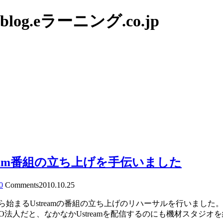
g.eラーニング.co.jp
eam番組の立ち上げを手伝いました
0
Comments
2010.10.25
ら始まるUstreamの番組の立ち上げのリハーサルを行いまし
PO法人だと、なかなかUstreamを配信するのにも機材スタジ