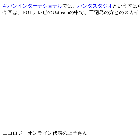
キバンインターナショナル
では、
パンダスタジオ
というすば
今回は、EOLテレビのUstreamの中で、三宅島の方との
エコロジーオンライン代表の上岡さん。