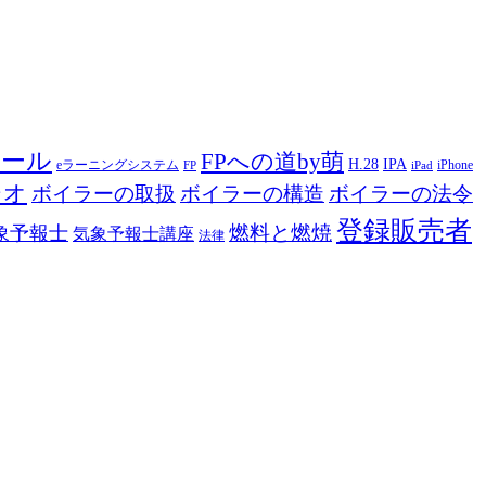
ツール
FPへの道by萌
H.28
IPA
eラーニングシステム
iPhone
FP
iPad
ジオ
ボイラーの取扱
ボイラーの構造
ボイラーの法令
登録販売者
燃料と燃焼
象予報士
気象予報士講座
法律