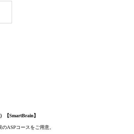
SmartBrain】
制限のASPコースをご用意。