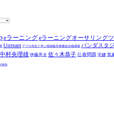
p
eラーニング
eラーニングオーサリング
Ustream
パンダスタ
in
アフロ先生と学ぶ登録販売者最短合格講座
中村央理雄
佐々木恭子
公表問題
伊藤亮太
気
宅建
村孝則