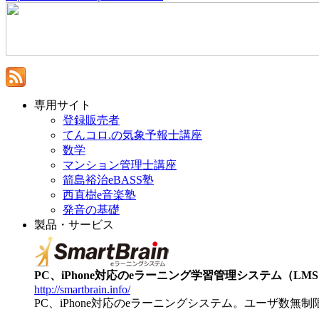
専用サイト
登録販売者
てんコロ.の気象予報士講座
数学
マンション管理士講座
箭島裕治eBASS塾
西直樹e音楽塾
発音の基礎
製品・サービス
PC、iPhone対応のeラーニング学習管理システム（LMS）【
http://smartbrain.info/
PC、iPhone対応のeラーニングシステム。ユーザ数無