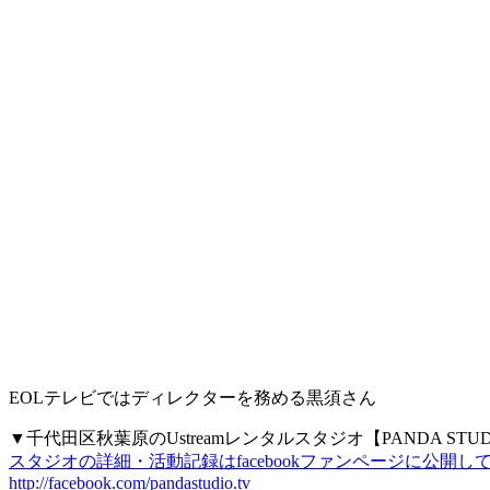
EOLテレビではディレクターを務める黒須さん
▼千代田区秋葉原のUstreamレンタルスタジオ【PANDA STU
スタジオの詳細・活動記録はfacebookファンページに公開
http://facebook.com/pandastudio.tv