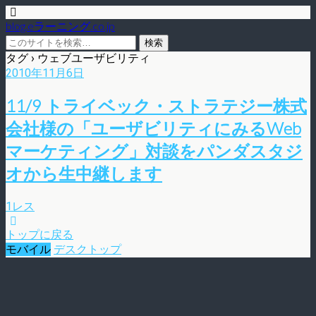
blog.eラーニング.co.jp
タグ › ウェブユーザビリティ
2010年11月6日
11/9 トライベック・ストラテジー株式
会社様の「ユーザビリティにみるWeb
マーケティング」対談をパンダスタジ
オから生中継します
1レス
トップに戻る
モバイル
デスクトップ