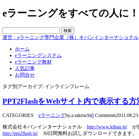
eラーニングをすべての人に！blo
運営：eラーニング専門企業（株）キバンインターナショナル
ホーム
eラーニングシステム
eラーニング教材
人気記事
お問合せ
タグ別アーカイブ: インラインフレーム
PPT2FlashをWebサイト内で表示する方
CATEGORIES
eラーニング
by.a.takeuchi
0
Comments
2011.08.23
株式会社キバンインターナショナル
http://www.kiban.jp/
が提供
http://ppt2flash.jp/
30日間無料お試しダウンロードできます。