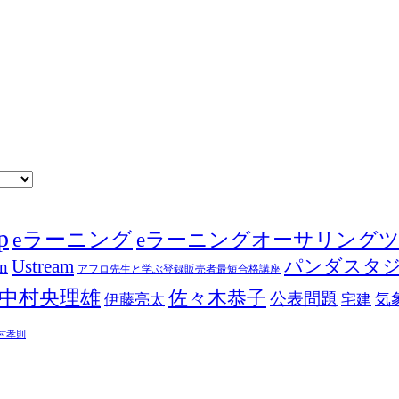
p
eラーニング
eラーニングオーサリング
Ustream
パンダスタ
in
アフロ先生と学ぶ登録販売者最短合格講座
中村央理雄
佐々木恭子
公表問題
伊藤亮太
気
宅建
村孝則