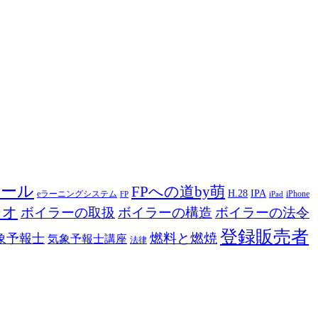
ツール
FPへの道by萌
H.28
IPA
eラーニングシステム
iPhone
FP
iPad
ジオ
ボイラーの取扱
ボイラーの構造
ボイラーの法令
登録販売者
燃料と燃焼
象予報士
気象予報士講座
法律