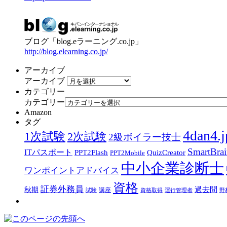
ブログ「blog.eラーニング.co.jp」
http://blog.elearning.co.jp/
アーカイブ
アーカイブ
カテゴリー
カテゴリー
Amazon
タグ
4dan4.j
1次試験
2次試験
2級ボイラー技士
SmartBra
ITパスポート
PPT2Flash
QuizCreator
PPT2Mobile
中小企業診断士
ワンポイントアドバイス
資格
証券外務員
過去問
秋期
講座
試験
資格取得
運行管理者
野