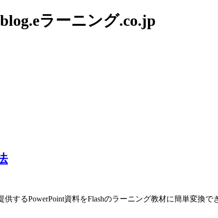
g.eラーニング.co.jp
法
するPowerPoint資料をFlashのラーニング教材に簡単変換でき