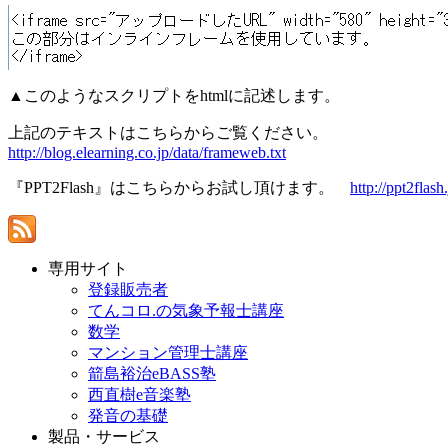
▲このようなスクリプトをhtmlに記述します。
上記のテキストはこちらからご覧ください。
http://blog.elearning.co.jp/data/frameweb.txt
『PPT2Flash』はこちらからお試し頂けます。
http://ppt2flash.
専用サイト
登録販売者
てんコロ.の気象予報士講座
数学
マンション管理士講座
箭島裕治eBASS塾
西直樹e音楽塾
発音の基礎
製品・サービス