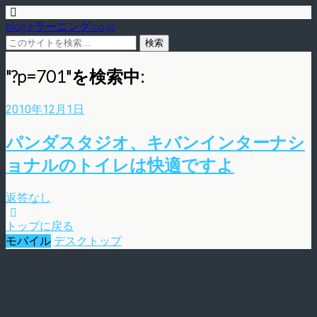
blog.eラーニング.co.jp
"?p=701"を検索中:
2010年12月1日
パンダスタジオ、キバンインターナシ
ョナルのトイレは快適ですよ
返答なし
トップに戻る
モバイル
デスクトップ