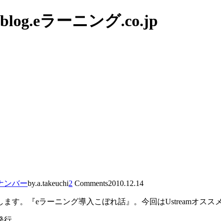
g.eラーニング.co.jp
ナンバー
by.a.takeuchi
2
Comments
2010.12.14
す。『eラーニング導入こぼれ話』。今回はUstreamオスス
発行