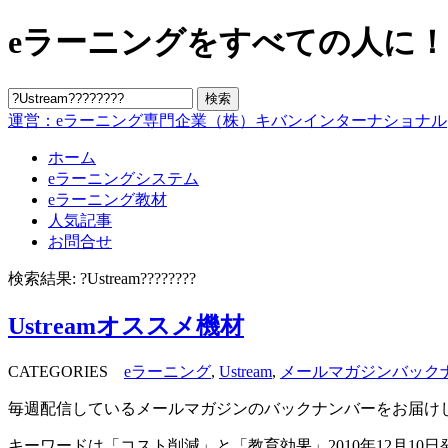
eラーニングをすべての人に！blo
運営：eラーニング専門企業（株）キバンインターナショナル
ホーム
eラーニングシステム
eラーニング教材
人気記事
お問合せ
検索結果: ?Ustream????????
Ustreamオススメ機材
CATEGORIES
eラーニング
,
Ustream
,
メールマガジンバック
毎週配信しているメールマガジンのバックナンバーをお届けしま
キーワードは「コスト削減」と「教育効果」2010年12月10日