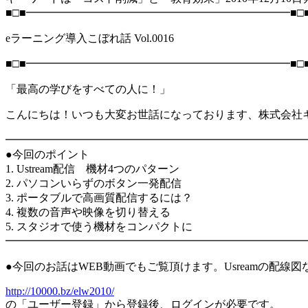
■□■━━━━━━━━━━━━━━━━━━━━━━━━■□
eラーニング導入こぼれ話 Vol.0016
■□■━━━━━━━━━━━━━━━━━━━━━━━━■□
「最高の学びをすべての人に！」
こんにちは！いつも大変お世話になっております、株式会社
━━━━━━━━━━━━━━━━━━━━━━━━━━━
●今回のポイント
1. Ustream配信 機材4つのパターン
2. パソコンいらずのボタン一発配信
3. ポータブルで高画質配信するには？
4. 複数の音声や映像を切り替える
5. スタジオで使う機材をコンパクトに
━━━━━━━━━━━━━━━━━━━━━━━━━━━
●今回のお話はWEB動画でもご覧頂けます。Usreamの配
http://10000.bz/elw2010/
の「ユーザー登録」から登録後、ログインが必要です。