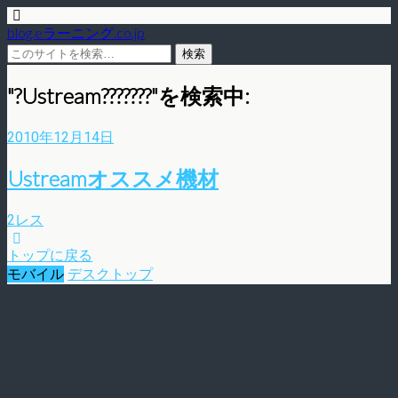
blog.eラーニング.co.jp
"?Ustream???????"を検索中:
2010年12月14日
Ustreamオススメ機材
2レス
トップに戻る
モバイル
デスクトップ