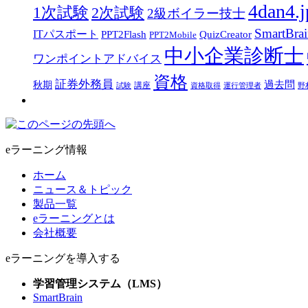
4dan4.j
1次試験
2次試験
2級ボイラー技士
SmartBra
ITパスポート
PPT2Flash
QuizCreator
PPT2Mobile
中小企業診断士
ワンポイントアドバイス
資格
証券外務員
過去問
秋期
講座
試験
資格取得
運行管理者
野
eラーニング情報
ホーム
ニュース＆トピック
製品一覧
eラーニングとは
会社概要
eラーニングを導入する
学習管理システム（LMS）
SmartBrain