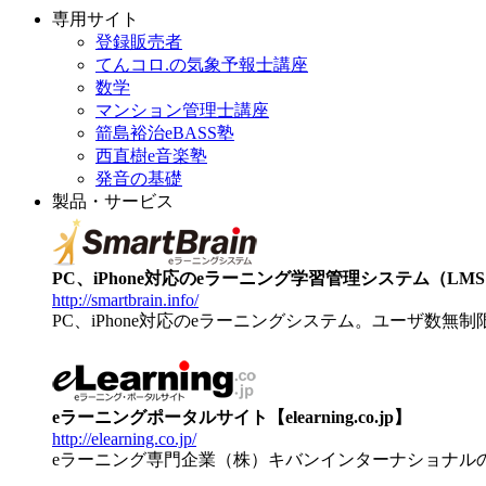
専用サイト
登録販売者
てんコロ.の気象予報士講座
数学
マンション管理士講座
箭島裕治eBASS塾
西直樹e音楽塾
発音の基礎
製品・サービス
PC、iPhone対応のeラーニング学習管理システム（LMS）【
http://smartbrain.info/
PC、iPhone対応のeラーニングシステム。ユーザ数無
eラーニングポータルサイト【elearning.co.jp】
http://elearning.co.jp/
eラーニング専門企業（株）キバンインターナショナル