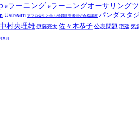
p
eラーニング
eラーニングオーサリング
Ustream
パンダスタ
in
アフロ先生と学ぶ登録販売者最短合格講座
中村央理雄
佐々木恭子
公表問題
伊藤亮太
気
宅建
村孝則