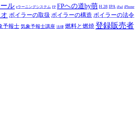
ツール
FPへの道by萌
H.28
IPA
eラーニングシステム
iPhone
FP
iPad
ジオ
ボイラーの取扱
ボイラーの構造
ボイラーの法令
登録販売者
燃料と燃焼
象予報士
気象予報士講座
法律