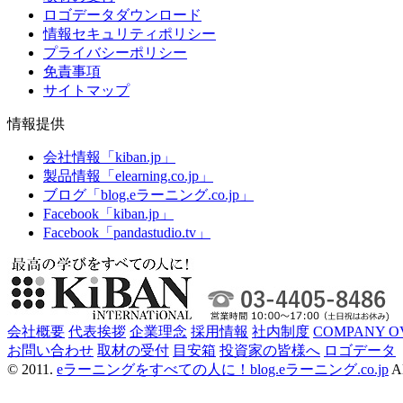
ロゴデータダウンロード
情報セキュリティポリシー
プライバシーポリシー
免責事項
サイトマップ
情報提供
会社情報「kiban.jp」
製品情報「elearning.co.jp」
ブログ「blog.eラーニング.co.jp」
Facebook「kiban.jp」
Facebook「pandastudio.tv」
会社概要
代表挨拶
企業理念
採用情報
社内制度
COMPANY O
お問い合わせ
取材の受付
目安箱
投資家の皆様へ
ロゴデータ
© 2011.
eラーニングをすべての人に！blog.eラーニング.co.jp
Al